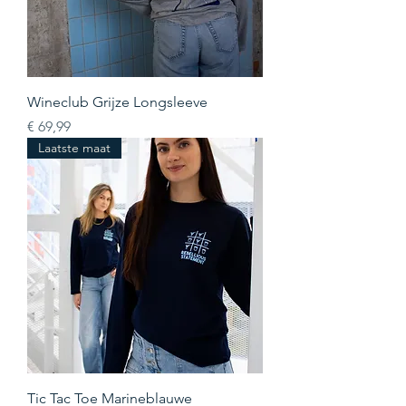
Wineclub Grijze Longsleeve
Prijs
€ 69,99
Laatste maat
Tic Tac Toe Marineblauwe