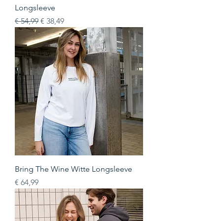
Longsleeve
Normale prijs
Verkoopprijs
€ 54,99
€ 38,49
Bring The Wine Witte Longsleeve
Prijs
€ 64,99