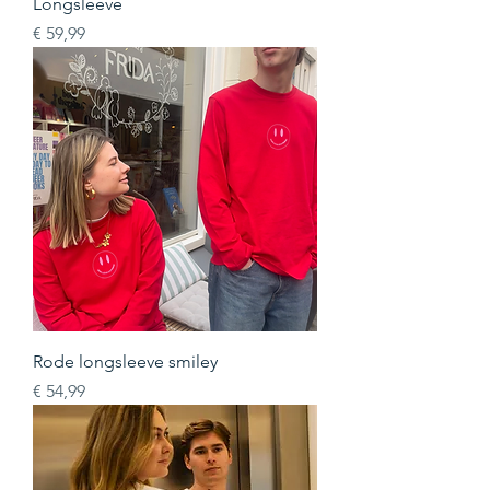
Longsleeve
Prijs
€ 59,99
Rode longsleeve smiley
Prijs
€ 54,99