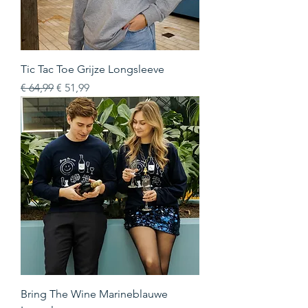
Tic Tac Toe Grijze Longsleeve
Normale prijs
Verkoopprijs
€ 64,99
€ 51,99
Bring The Wine Marineblauwe