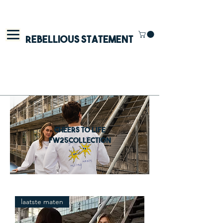
Rebellious Statement
cheers to life
fw25collection
laatste maten