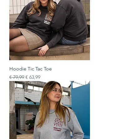
Hoodie Tic Tac Toe
Normale prijs
Verkoopprijs
€ 79,99
€ 63,99