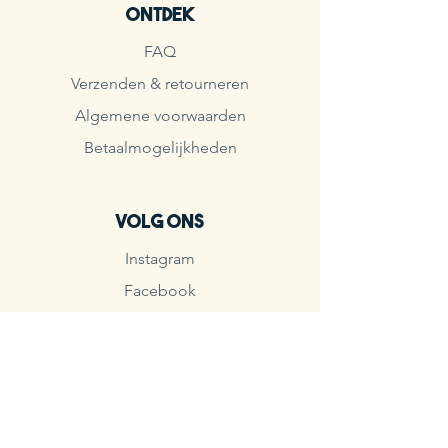
Ontdek
FAQ
Verzenden & retourneren
Algemene voorwaarden
Betaalmogelijkheden
Volg ons
Instagram
Facebook
TikTok
Meld je aan voor de
nieuwsbrief
& krijg 10% korting op je