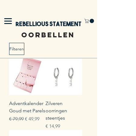
Rebellious Statement
oorbellen
Filteren
Adventkalender
Zilveren
Goud met Parels
oorringen
steentjes
Normale prijs
Verkoopprijs
€ 79,99
€ 49,99
Prijs
€ 14,99