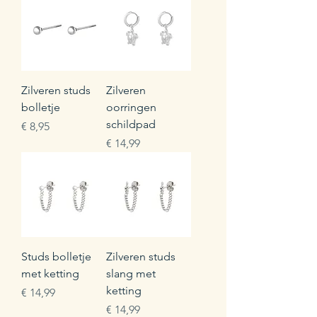
Zilveren studs
Zilveren
bolletje
oorringen
schildpad
Prijs
€ 8,95
Prijs
€ 14,99
Studs bolletje
Zilveren studs
met ketting
slang met
ketting
Prijs
€ 14,99
Prijs
€ 14,99