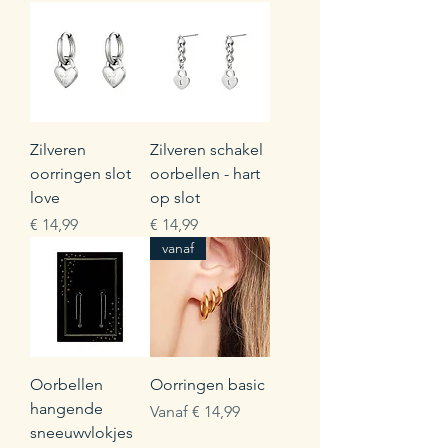
Zilveren
Zilveren schakel
oorringen slot
oorbellen - hart
love
op slot
Prijs
Prijs
€ 14,99
€ 14,99
vanaf
Oorbellen
Oorringen basic
hangende
Verkoopprijs
Vanaf
€ 14,99
sneeuwvlokjes