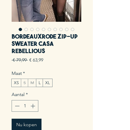
Bordeauxrode Zip-up
Sweater Casa
Rebellious
Normale
Verkoopprijs
 € 79,99 
€ 63,99
prijs
Maat
*
XS
S
M
L
XL
Aantal
*
Nu kopen