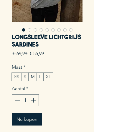
Longsleeve Lichtgrijs
Sardines
Normale
Verkoopprijs
 € 69,99 
€ 55,99
prijs
Maat
*
XS
S
M
L
XL
Aantal
*
Nu kopen