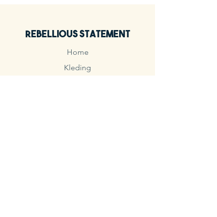
Rebellious Statement
Home
Kleding
Unisex
Sieraden
Sale
Contact
Ontdek
FAQ
Verzenden & retourneren
Algemene voorwaarden