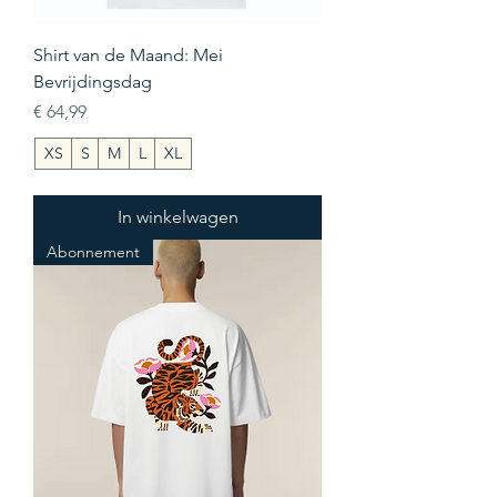
Shirt van de Maand: Mei
Bevrijdingsdag
Prijs
€ 64,99
XS
S
M
L
XL
In winkelwagen
Abonnement