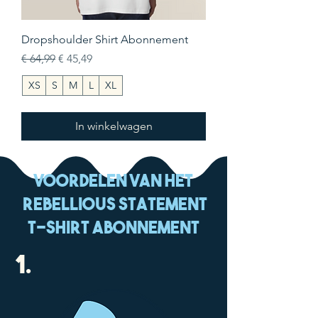
Dropshoulder Shirt Abonnement
Normale prijs
Verkoopprijs
€ 64,99
€ 45,49
XS
S
M
L
XL
In winkelwagen
voordelen van het
rebellious statement
t-shirt abonnement
1.