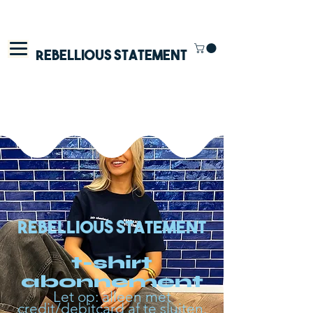
Rebellious Statement
rebellious statement
t-shirt
abonnement
Let op: alleen met
credit/debitcard af te sluiten.