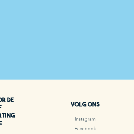
or de
Volg ons
f
rting
Instagram
e
Facebook
!