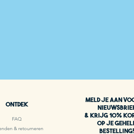
Meld je aan vo
Ontdek
nieuwsbrie
& krijg 10% ko
FAQ
op je gehel
enden & retourneren
bestelling