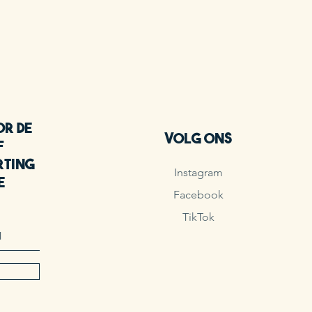
or de
Volg ons
f
rting
Instagram
e
Facebook
!
TikTok