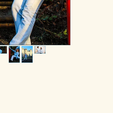
er overheen ges
M
56
contact tussen he
direct contact k
L
61
ontstaan.
XL
66