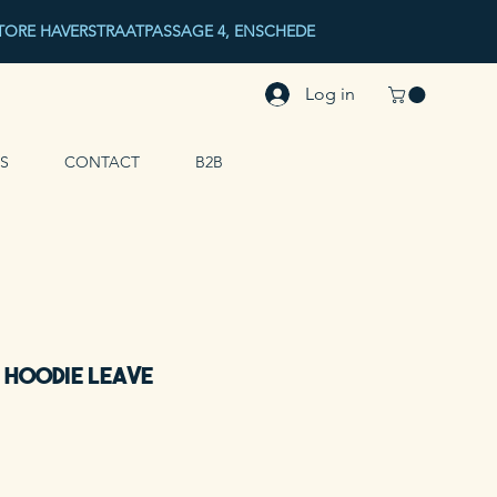
ORE HAVERSTRAATPASSAGE 4, ENSCHEDE
Log in
S
CONTACT
B2B
 hoodie LEAVE
koopprijs