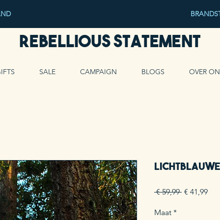
AND
BRANDST
Rebellious Statement
IFTS
SALE
CAMPAIGN
BLOGS
OVER ON
Lichtblauwe
Normale
Ver
 € 59,99 
€ 41,99
prijs
Maat
*