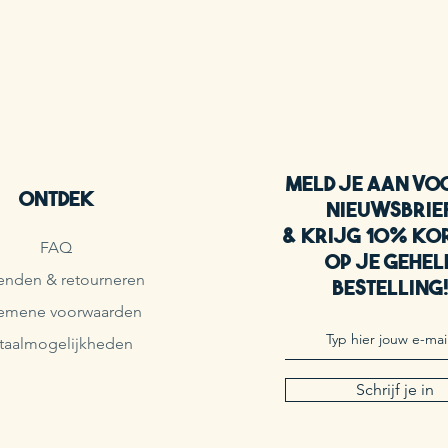
Meld je aan vo
Ontdek
nieuwsbrie
& krijg 10% ko
FAQ
op je gehel
enden & retourneren
bestelling
emene voorwaarden
taalmogelijkheden
Schrijf je in