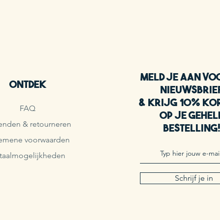
Meld je aan vo
Ontdek
nieuwsbrie
& krijg 10% ko
FAQ
op je gehel
enden & retourneren
bestelling
emene voorwaarden
taalmogelijkheden
Schrijf je in