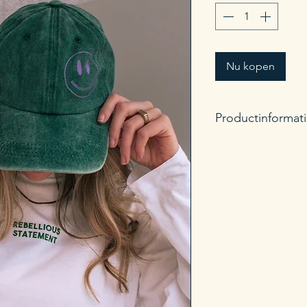
Nu kopen
Productinformati
Verstelbare groott
Productiemethode
Samenstelling: 10
Wasinstructies: Ha