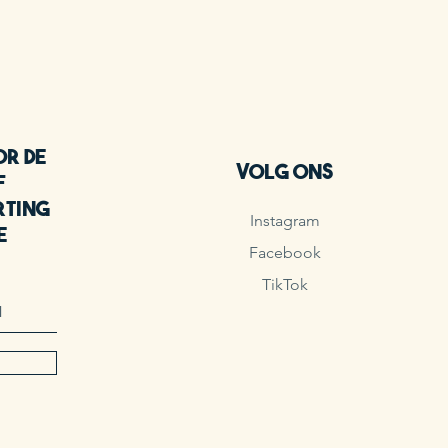
or de
Volg ons
f
rting
Instagram
e
Facebook
!
TikTok