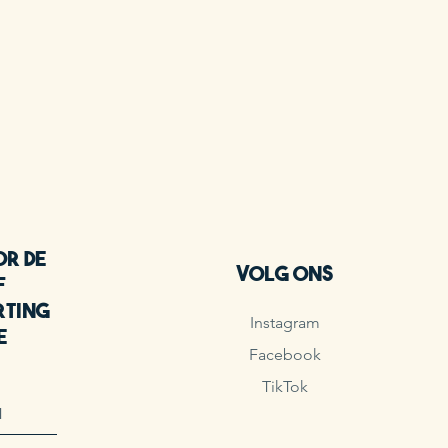
or de
Volg ons
f
rting
Instagram
e
Facebook
!
TikTok