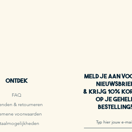
Meld je aan vo
Ontdek
nieuwsbrie
& krijg 10% ko
FAQ
op je gehel
enden & retourneren
bestelling
emene voorwaarden
taalmogelijkheden