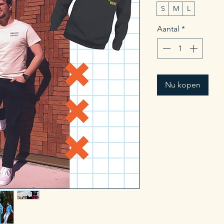
S
M
L
Aantal
*
Nu kopen