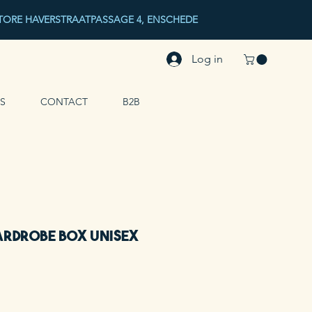
ORE HAVERSTRAATPASSAGE 4, ENSCHEDE
Log in
S
CONTACT
B2B
rdrobe Box Unisex
rkoopprijs