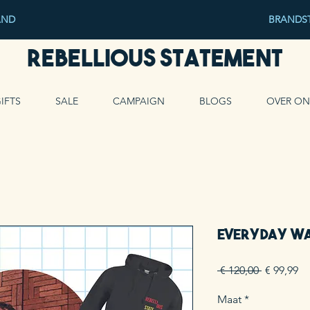
AND
BRANDST
Rebellious Statement
IFTS
SALE
CAMPAIGN
BLOGS
OVER ON
Everyday Wa
Normale
Ve
 € 120,00 
€ 99,99
prijs
Maat
*