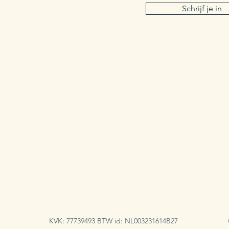
Schrijf je in
KVK: 77739493 BTW id: NL003231614B27