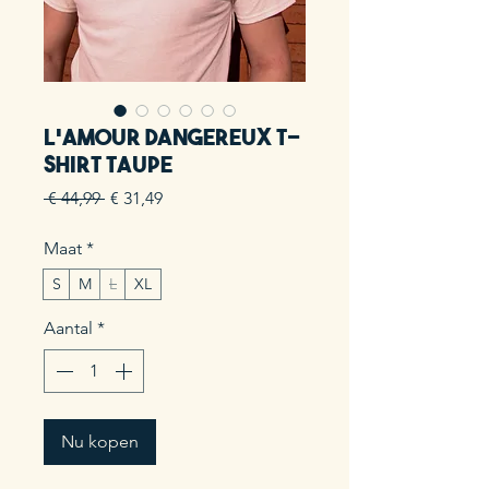
L'amour dangereux t-
shirt taupe
Normale
Verkoopprijs
 € 44,99 
€ 31,49
prijs
Maat
*
S
M
L
XL
Aantal
*
Nu kopen