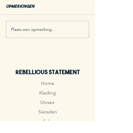
Opmerkingen
BLOG 19: pride
Plaats een opmerking...
BLOG 20: HOE HET WK DE
MODE VAN 2026
BEÏNVLOED
Rebellious Statement
Home
Kleding
Unisex
Sieraden
Sale
Contact