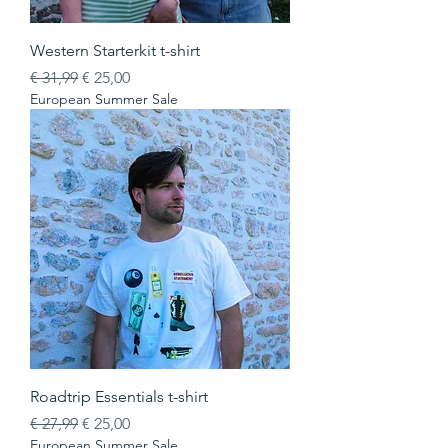
Western Starterkit t-shirt
Normale prijs
Verkoopprijs
€ 31,99
€ 25,00
European Summer Sale
Roadtrip Essentials t-shirt
Normale prijs
Verkoopprijs
€ 27,99
€ 25,00
European Summer Sale