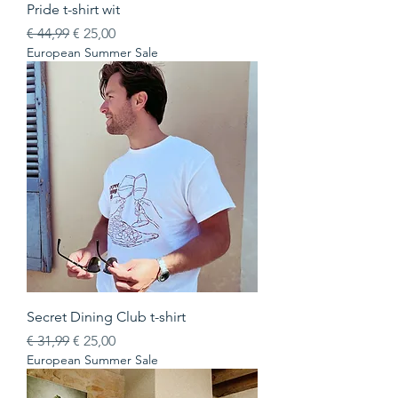
Pride t-shirt wit
Normale prijs
Verkoopprijs
€ 44,99
€ 25,00
European Summer Sale
Secret Dining Club t-shirt
Normale prijs
Verkoopprijs
€ 31,99
€ 25,00
European Summer Sale