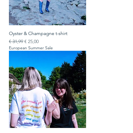
Oyster & Champagne t-shirt
Normale prijs
Verkoopprijs
€ 31,99
€ 25,00
European Summer Sale