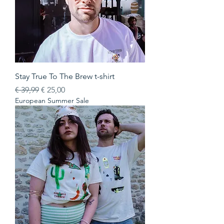
Stay True To The Brew t-shirt
Normale prijs
Verkoopprijs
€ 39,99
€ 25,00
European Summer Sale