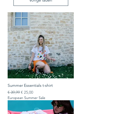
Vorige laden
Summer Essentials t-shirt
Normale prijs
Verkoopprijs
€ 39,99
€ 25,00
European Summer Sale